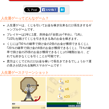
人生運ゲーってどんなゲーム？
人生運ゲーは、くじを引いてお金を稼ぎ出来るだけ長生きするギ
ャンブルゲームです。
プレイヤーは1年に1度、所持金の｢全部｣か｢半分｣、｢1/6｣、
｢1/25｣を賭けてくじを引き生きる為のお金を稼ぎます。
くじには｢50％の確率で掛け金の2倍のお金が獲得できるくじ｣、
｢20％の確率で掛け金の6倍のお金が獲得できるくじ｣、｢5％の確
率で掛け金の25倍のお金が獲得できるくじ｣の3種類があり、ど
れでも好きなくじを引くことが可能です。
貴方はくじでどれだけお金を稼いで長生きできるでしょうか？運
の良さが試される無料スマホゲームです！
人生運ゲースクリーンショット