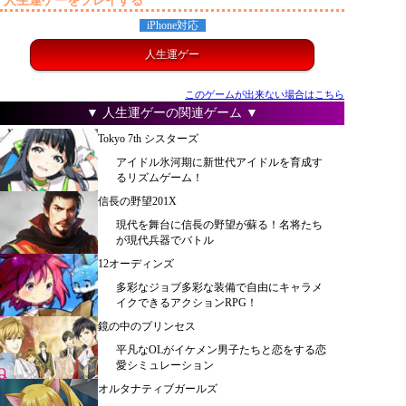
人生運ゲーをプレイする
iPhone対応
人生運ゲー
このゲームが出来ない場合はこちら
▼ 人生運ゲーの関連ゲーム ▼
Tokyo 7th シスターズ
アイドル氷河期に新世代アイドルを育成す
るリズムゲーム！
信長の野望201X
現代を舞台に信長の野望が蘇る！名将たち
が現代兵器でバトル
12オーディンズ
多彩なジョブ多彩な装備で自由にキャラメ
イクできるアクションRPG！
鏡の中のプリンセス
平凡なOLがイケメン男子たちと恋をする恋
愛シミュレーション
オルタナティブガールズ