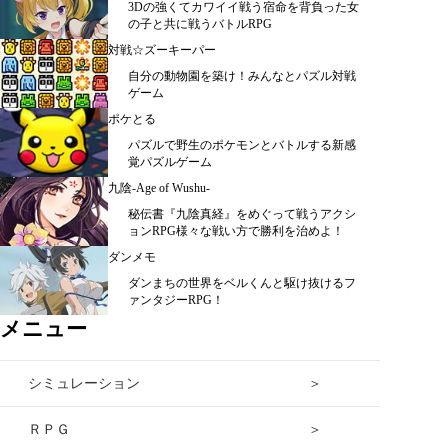
3Dの強くてカワイイ戦う宿命を背負った女
の子と共に戦うバトルRPG
対戦☆ズーキーパー
自分の動物園を築け！みんなとパズル対戦
ゲーム
ポケとる
パズルで野生のポケモンとバトルする新感
覚パズルゲーム
九陰-Age of Wushu-
秘伝書『九陰真経』をめぐって戦うアクシ
ョンRPG様々な戦い方で勝利を治めよ！
ダンメモ
ダンまちの世界をベルくんと駆け抜けるフ
ァンタジーRPG！
メニュー
シミュレーション ＞
ＲＰＧ ＞