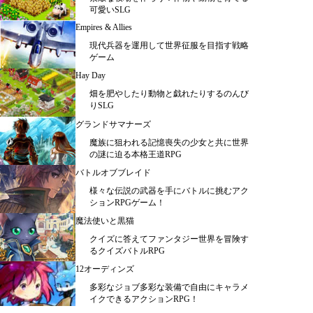
可愛いSLG
Empires & Allies
現代兵器を運用して世界征服を目指す戦略
ゲーム
Hay Day
畑を肥やしたり動物と戯れたりするのんび
りSLG
グランドサマナーズ
魔族に狙われる記憶喪失の少女と共に世界
の謎に迫る本格王道RPG
バトルオブブレイド
様々な伝説の武器を手にバトルに挑むアク
ションRPGゲーム！
魔法使いと黒猫
クイズに答えてファンタジー世界を冒険す
るクイズバトルRPG
12オーディンズ
多彩なジョブ多彩な装備で自由にキャラメ
イクできるアクションRPG！