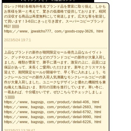
ロレック時針各種海外有名ブランド品を豊富に取り揃え、しかも
お客様を第一と考えて、驚きの低価格で提供しております。税関
の没収する商品は再度無料にして発送します。広大な客を歓迎し
て買います！3-6日にきっと引き渡す。スーパーコピーブランド
時計 }}}}}}
https:／／www。jpwatchs777。com／goods-copy-3626。html
2023/5/24 19:7:1
上品なブランドの新作が期間限定セール発売上品なルイヴィト
ン、グッチやエルメスなどのブランドコピーの新作が大量入荷し
ました。種類が豊富で、勝手に選べます。激安の上に、品質には
保証があって、末長くご愛用いただけます。新年とクリスマスを
迎えで、期間限定セールが開催中で、早く手に入れましょう。モ
ンクレールコピーの新作入荷人気沸騰なモンクレールコピーの新
作が大量入荷しました。ユニークなデザインと優れた機能性を兼
ね備えた逸品はいま、割引の活動を進行しています。寒い冬に、
一着あれば、十分暖かいです。ぜひこちらでチェックしましょ
う}}}}}}
https:／／www。bagssjp。com／product／detail-406。html
https:／／www。bagssjp。com／product／detail-2683。html
https:／／www。bagssjp。com／product／detail-6792。html
https:／／www。bagssjp。com／product／detail-9990。html
https:／／www。bagssjp。com／product／detail-6226。html
2023/5/22 13:28:47