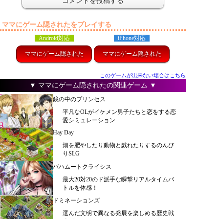
ママにゲーム隠されたをプレイする
Android対応
iPhone対応
ママにゲーム隠された
ママにゲーム隠された
このゲームが出来ない場合はこちら
▼ ママにゲーム隠されたの関連ゲーム ▼
鏡の中のプリンセス
平凡なOLがイケメン男子たちと恋をする恋
愛シミュレーション
Hay Day
畑を肥やしたり動物と戯れたりするのんび
りSLG
バハムートクライシス
最大20対20のド派手な瞬撃リアルタイムバ
トルを体感！
ドミネーションズ
選んだ文明で異なる発展を楽しめる歴史戦