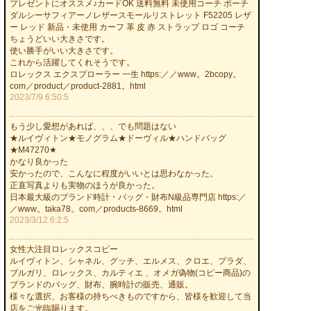
プレゼントにオススメ♪カードOK 送料無料 未使用コーチ ポーチ
ダルシーサフィアーノレザースモールリストレット F52205 レザ
ー レッド 新品・未使用 カーフ 革 皮 赤 ストラップ ロゴ コーチ
ちょうどいい大きさです。
使い勝手がいい大きさです。
これから活躍してくれそうです。
ロレックス エクスプローラー 一生 https:／／www。2bcopy。
com／product／product-2881。html
2023/7/9 6:50:5
もう少し愛想があれば、、、でも問題はない
★ルイヴィトン★モノグラム★ドーヴィル★ハンドバッグ
★M47270★
かなり良かった
安かったので、こんなに程度がいいとは思わなかった。
正直写真よりも実物のほうが良かった。
日本最大級のブランド時計・バッグ・財布N級品専門店 https:／
／www。taka78。com／products-8669。html
2023/3/12 6:2:5
女性大注目ロレックスコピー
ルイヴィトン、シャネル、グッチ、エルメス、クロエ、プラダ、
ブルガリ、ロレックス、カルティエ 、オメガ偽物(コピー商品)の
ブランドのバッグ、財布、腕時計の販売、通販。
様々な選択、お客様の持ちべきものですから、皆様を歓迎して当
店をご光臨賜ります。