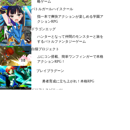
略ゲーム
バトルガールハイスクール
指一本で爽快アクションが楽しめる学園ア
クションRPG
ドラゴンエッグ
ハンターとなって仲間のモンスターと旅を
するバトルファンタジーゲーム
白猫プロジェクト
ぷにコン搭載、簡単ワンフィンガーで本格
アクションRPG！
ブレイブラグーン
勇者育成に立ち上がれ！本格RPG
ドリフトスピリッツ
爽快感溢れるレースを制せ！人気の車種で
レースゲーム
メニュー
シミュレーション ＞