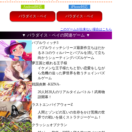
Android対応
iPhone対応
パラダイス・ベイ
パラダイス・ベイ
このゲームが出来ない場合はこちら
▼ パラダイス・ベイの関連ゲーム ▼
バブルウィッチ3
バブルウィッチシリーズ最新作立ちはだか
るネコのウィルバーとバブルを消して立ち
向かうシューティングパズルゲーム
夢王国と眠れる王子様
イケメンな王子様たちと甘い恋愛をしなが
ら危機の迫った夢世界を救うチェインパズ
ルゲーム
戦国炎舞 -KIZNA-
20人対20人のリアルタイムバトル！武将物
語開幕！
ラストエンパイアウォーZ
人間とゾンビの互いの生存をかけ荒廃の世
界での戦いを描くストラテジーゲーム！
クラッシュオブクラン