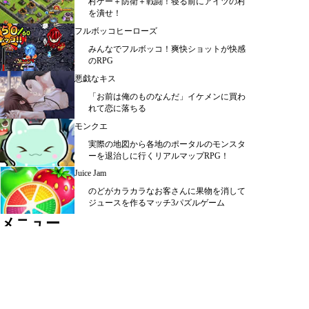
村ゲー＋防衛＋戦闘！寝る前にアイツの村
を潰せ！
フルボッコヒーローズ
みんなでフルボッコ！爽快ショットが快感
のRPG
悪戯なキス
「お前は俺のものなんだ」イケメンに買わ
れて恋に落ちる
モンクエ
実際の地図から各地のポータルのモンスタ
ーを退治しに行くリアルマップRPG！
Juice Jam
のどがカラカラなお客さんに果物を消して
ジュースを作るマッチ3パズルゲーム
メニュー
シミュレーション ＞
ＲＰＧ ＞