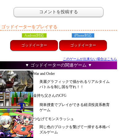
ゴッドイーターをプレイする
Android対応
iPhone対応
ゴッドイーター
ゴッドイーター
このゲームが出来ない場合はこちら
▼ ゴッドイーターの関連ゲーム ▼
War and Order
美麗グラフィックで描かれるリアルタイム
バトルを制し国を守れ！！
金持ち父さんのCFG
簡単捜査でプレイができる経済投資系教育
ゲーム
つなげてモンスラッシュ
同じ色のブロックを繋げて一掃する本格パ
ズルゲーム