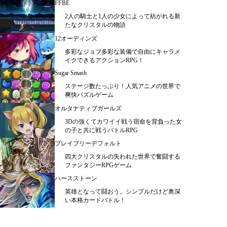
FFBE
2人の騎士と1人の少女によって紡がれる新
たなクリスタルの物語
12オーディンズ
多彩なジョブ多彩な装備で自由にキャラメ
イクできるアクションRPG！
Sugar Smash
ステージ数たっぷり！人気アニメの世界で
爽快パズルゲーム
オルタナティブガールズ
3Dの強くてカワイイ戦う宿命を背負った女
の子と共に戦うバトルRPG
ブレイブリーデフォルト
四大クリスタルの失われた世界で奮闘する
ファンタジーRPGゲーム
ハースストーン
英雄となって闘おう。シンプルだけど奥深
い本格カードバトル！
メニュー