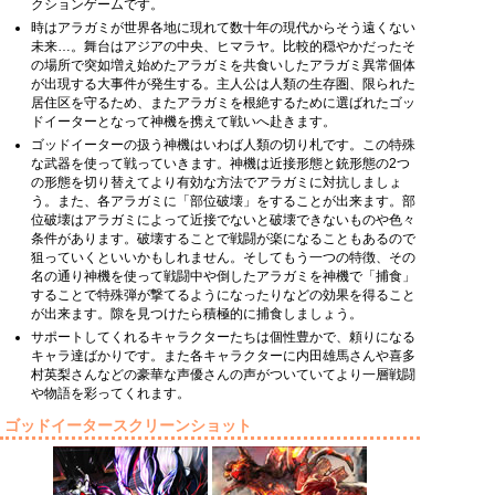
クションゲームです。
時はアラガミが世界各地に現れて数十年の現代からそう遠くない
未来…。舞台はアジアの中央、ヒマラヤ。比較的穏やかだったそ
の場所で突如増え始めたアラガミを共食いしたアラガミ異常個体
が出現する大事件が発生する。主人公は人類の生存圏、限られた
居住区を守るため、またアラガミを根絶するために選ばれたゴッ
ドイーターとなって神機を携えて戦いへ赴きます。
ゴッドイーターの扱う神機はいわば人類の切り札です。この特殊
な武器を使って戦っていきます。神機は近接形態と銃形態の2つ
の形態を切り替えてより有効な方法でアラガミに対抗しましょ
う。また、各アラガミに「部位破壊」をすることが出来ます。部
位破壊はアラガミによって近接でないと破壊できないものや色々
条件があります。破壊することで戦闘が楽になることもあるので
狙っていくといいかもしれません。そしてもう一つの特徴、その
名の通り神機を使って戦闘中や倒したアラガミを神機で「捕食」
することで特殊弾が撃てるようになったりなどの効果を得ること
が出来ます。隙を見つけたら積極的に捕食しましょう。
サポートしてくれるキャラクターたちは個性豊かで、頼りになる
キャラ達ばかりです。また各キャラクターに内田雄馬さんや喜多
村英梨さんなどの豪華な声優さんの声がついていてより一層戦闘
や物語を彩ってくれます。
ゴッドイータースクリーンショット