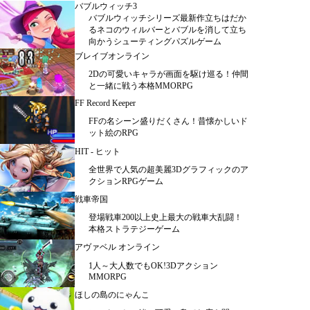
バブルウィッチ3
バブルウィッチシリーズ最新作立ちはだか
るネコのウィルバーとバブルを消して立ち
向かうシューティングパズルゲーム
ブレイブオンライン
2Dの可愛いキャラが画面を駆け巡る！仲間
と一緒に戦う本格MMORPG
FF Record Keeper
FFの名シーン盛りだくさん！昔懐かしいド
ット絵のRPG
HIT - ヒット
全世界で人気の超美麗3Dグラフィックのア
クションRPGゲーム
戦車帝国
登場戦車200以上史上最大の戦車大乱闘！
本格ストラテジーゲーム
アヴァベル オンライン
1人～大人数でもOK!3Dアクション
MMORPG
ほしの島のにゃんこ