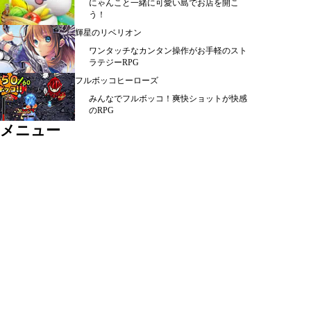
にゃんこと一緒に可愛い島でお店を開こ
う！
輝星のリベリオン
ワンタッチなカンタン操作がお手軽のスト
ラテジーRPG
フルボッコヒーローズ
みんなでフルボッコ！爽快ショットが快感
のRPG
メニュー
シミュレーション ＞
ＲＰＧ ＞
カード・パズル ＞
アクション ＞
スポーツ ＞