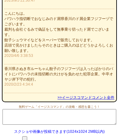
2023/9/5 22:30:47
こんにちは。
パワハラ指切断でおなじみのド屑県香川のド屑企業フジフーヅで
ございます。
裁判も会社ぐるみで偽証をして無事乗り切ったド屑でございま
す。
餃子シュウマイなどをスーパーで販売しております。
店頭で見かけましたらそのときはご購入のほどどうかよろしくお
願い致します。
2020/4/6 3:38:53
香川県さぬき市ルーちゃん餃子のフジフーヅは入ったばかりのバ
イトにパワハラの末指切断の大けがを負わせた犯罪企業。中卒オ
ヤジ岸下守の犯行。
2020/2/23 4:34:4
>>イージスコマンドコメント全件
無料ゲーム「イージスコマンド」の攻略・感想を書こう！
スクショや画像が投稿できます(1024x1024 2MB以内)