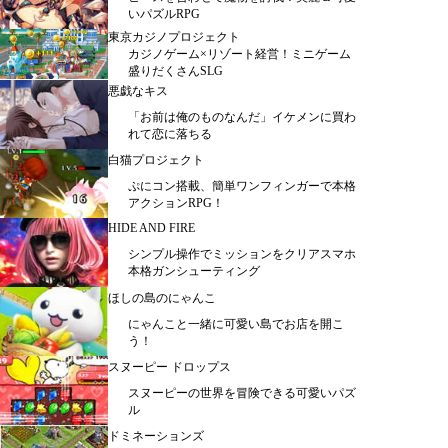
いパズルRPG
東京カジノプロジェクト
カジノゲーム×リゾート経営！ミニゲーム
盛りだくさんSLG
悪戯なキス
「お前は俺のものなんだ」イケメンに買わ
れて恋に落ちる
白猫プロジェクト
ぷにコン搭載、簡単ワンフィンガーで本格
アクションRPG！
HIDE AND FIRE
シンプル操作でミッションをクリアスマホ
本格ガンシューティング
ほしの島のにゃんこ
にゃんこと一緒に可愛い島でお店を開こ
う！
スヌーピー ドロップス
スヌーピーの世界を冒険できる可愛いパズ
ル
ドミネーションズ