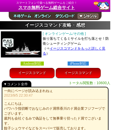
スマートフォンで遊べる無料ゲームをご紹介！
スマホ無料ゲーム総合サイト
イージスコマンド攻略・感想
[ オンラインゲーム/その他 ]
振り落ちてくるミサイルを打ち落とせ！防
衛シューティングゲーム
（⇒
イージスコマンドをもっと詳しく見
る
）
Android対応
iPhone対応
イージスコマンド
イージスコマンド
トータル閲覧数：10600人
▼コメント全件
一向にページが読み込まれねぇ
2023/9/5 22:30:47
こんにちは。
パワハラ指切断でおなじみのド屑県香川のド屑企業フジフーヅで
ございます。
裁判も会社ぐるみで偽証をして無事乗り切ったド屑でございま
す。
餃子シュウマイなどをスーパーで販売しております。