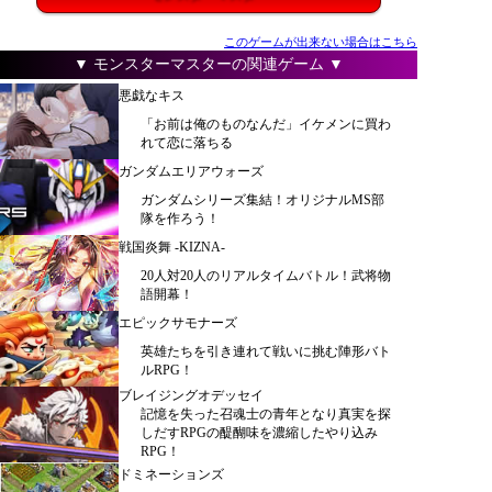
このゲームが出来ない場合はこちら
▼ モンスターマスターの関連ゲーム ▼
悪戯なキス
「お前は俺のものなんだ」イケメンに買わ
れて恋に落ちる
ガンダムエリアウォーズ
ガンダムシリーズ集結！オリジナルMS部
隊を作ろう！
戦国炎舞 -KIZNA-
20人対20人のリアルタイムバトル！武将物
語開幕！
エピックサモナーズ
英雄たちを引き連れて戦いに挑む陣形バト
ルRPG！
ブレイジングオデッセイ
記憶を失った召魂士の青年となり真実を探
しだすRPGの醍醐味を濃縮したやり込み
RPG！
ドミネーションズ