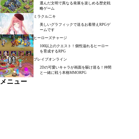
選んだ文明で異なる発展を楽しめる歴史戦
略ゲーム
ミラクル二キ
美しいグラフィックで送るお着替えRPGゲ
ームです
ヒーローズチャージ
100以上のクエスト！個性溢れるヒーロー
を育成するRPG
ブレイブオンライン
2Dの可愛いキャラが画面を駆け巡る！仲間
と一緒に戦う本格MMORPG
メニュー
シミュレーション ＞
ＲＰＧ ＞
カード・パズル ＞