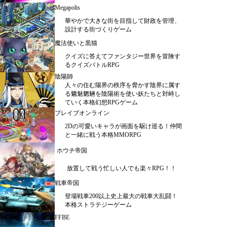
Megapolis
華やかで大きな街を目指して財政を管理、
設計する街づくりゲーム
魔法使いと黒猫
クイズに答えてファンタジー世界を冒険す
るクイズバトルRPG
陰陽師
人々の住む陽界の秩序を脅かす陰界に属す
る魑魅魍魎を陰陽術を使い妖たちと対峙し
ていく本格幻想RPGゲーム
ブレイブオンライン
2Dの可愛いキャラが画面を駆け巡る！仲間
と一緒に戦う本格MMORPG
ホウチ帝国
放置して戦う忙しい人でも楽々RPG！！
戦車帝国
登場戦車200以上史上最大の戦車大乱闘！
本格ストラテジーゲーム
FFBE