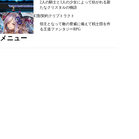
2人の騎士と1人の少女によって紡がれる新
たなクリスタルの物語
幻獣契約クリプトラクト
領主となって敵の脅威に備えて戦士団を作
る王道ファンタジーRPG
メニュー
シミュレーション ＞
ＲＰＧ ＞
カード・パズル ＞
アクション ＞
スポーツ ＞
恋愛・女の子向け ＞