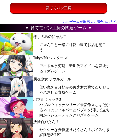
育ててパン工房
このゲームが出来ない場合はこちら
▼ 育ててパン工房の関連ゲーム ▼
ほしの島のにゃんこ
にゃんこと一緒に可愛い島でお店を開こ
う！
Tokyo 7th シスターズ
アイドル氷河期に新世代アイドルを育成す
るリズムゲーム！
属魂少女 ソウルガール
使い魔を自分好みの美少女に育てたりおし
ゃれさせる育成ゲーム
バブルウィッチ3
バブルウィッチシリーズ最新作立ちはだか
るネコのウィルバーとバブルを消して立ち
向かうシューティングパズルゲーム
妖怪百姫たん！
セクシーな妖怪盛りだくさん！ボイス付き
妖怪憑依RPG