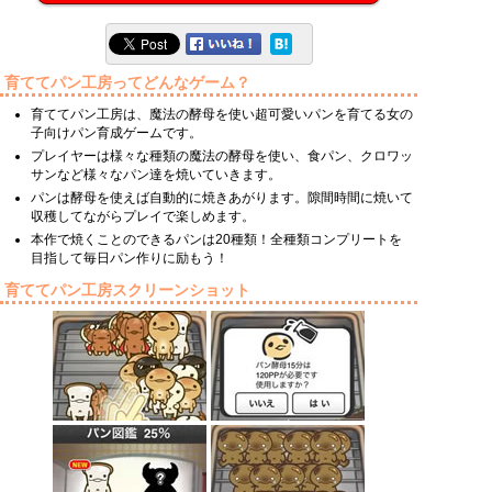
育ててパン工房ってどんなゲーム？
育ててパン工房は、魔法の酵母を使い超可愛いパンを育てる女の
子向けパン育成ゲームです。
プレイヤーは様々な種類の魔法の酵母を使い、食パン、クロワッ
サンなど様々なパン達を焼いていきます。
パンは酵母を使えば自動的に焼きあがります。隙間時間に焼いて
収穫してながらプレイで楽しめます。
本作で焼くことのできるパンは20種類！全種類コンプリートを
目指して毎日パン作りに励もう！
育ててパン工房スクリーンショット