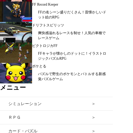
FF Record Keeper
FFの名シーン盛りだくさん！昔懐かしいド
ット絵のRPG
ドリフトスピリッツ
爽快感溢れるレースを制せ！人気の車種で
レースゲーム
ピクトロジカFF
FFキャラが懐かしのドットに！イラストロ
ジックパズルRPG
ポケとる
パズルで野生のポケモンとバトルする新感
覚パズルゲーム
メニュー
シミュレーション ＞
ＲＰＧ ＞
カード・パズル ＞