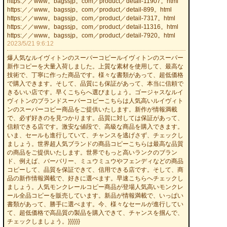
https:／／www。bagssjp。com／product／detail-11907。html
https:／／www。bagssjp。com／product／detail-899。html
https:／／www。bagssjp。com／product／detail-7317。html
https:／／www。bagssjp。com／product／detail-11316。html
https:／／www。bagssjp。com／product／detail-7920。html
2023/5/21 9:6:12
爆人気なルイヴィトンのスーパーコピールイヴィトンのスーパー
新作コピーを大量入荷しました。上質な素材を使用して、最高な
技術で、丁寧に作った商品です。様々な書類があって、超低価格
で購入できます。そして、品質にも保証があって、本当に信頼で
きるいい店です。早くこちらへ選びましょう。ゴージャスなルイ
ヴィトンのブランドスーパーコピーこちらは人気高いルイヴィト
ンのスーパーコピー商品をご提供いたします。新作が情報満載
で、必ず好きのを見つかります。品質に対しては保証があって、
信頼できる店です。激安な値段で、高級な商品を購入できます。
いま、セールも進行していて、チャンスを逃げさず、チェックし
ましょう。世界超人気ブランドの商品コピーこちらは最高な品質
の商品をご提供いたします。世界でもっと高いランクのブラン
ド、例えば、バーバリー、ミュウミュウやフェンディなどの商品
コピーして、品質を保証できて、信用できる店です。そして、商
品の新作情報満載で、好きに選べます。早速こちらへチェックし
ましょう。人気モンクレールコピー商品が登場人気高いモンクレ
ール全品コピーを販売しています。新品が情報満載で、いっぱい
書類があって、勝手に選べます。今、様々なセールが進行してい
て、超低価格で高品質の製品を購入できて、チャンスを掴んで、
チェックしましょう。}}}}}}