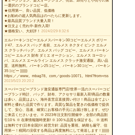
★オークション、楽天オークション、売店、卸売りと小売りの第
一選択のブランドコピー店。
★信用第一、良い品質、低価格
★お勧めの超人気商品はのべたらに更新します。
★最高品質ブランド大量入荷！
★注文よく売れ中-新作入荷!
★価格安い、大好評！
2024/2/29 8:32:6
エルバーキンコピーエルメスバーキン30コピーエルメス ボリー
ド47、エルメス バッグ 名前、エルメス ネクタイ ピンク エルメ
ス クラッチバッグ、エルメス バッグ コピー、エルメス バーキン
コピー エルメス 財布 ダミエ オークション、エルメス ヨーロッ
パ、エルメス エールライン エルメス クラッチ激安通販、高い品
質、送料無料。バーキン25コピー、バーキン30コピー、バーキン
35コピー }}}}}}
https:／／www。mbag78。com／goods-10071。html?from=rss
2023/5/23 20:20:2
スーパーコピーブランド激安通販専門店!世界一流のスーパーコピ
ーブランド時計、バッグ、財布、アクセサリ最新入荷!商品の数量
は多い、品質はよい。海外直営店直接買い付け！商品は全てよい
材料と優れた品質で作ります。高質な製品を驚きの低価格で提供
して、安心、迅速、確実にお客様の手元にお届け致します。ぜひ
ご来店くださいませ。※ 2023年注文割引開催中，全部の商品割
引10％ ※ 在庫情報随時更新! ※ 100％品質を保証する。 ※ 送料
は無料です(日本全国)!※ 経営方針: 品質を重視、納期も厳守、信
用第一！税関の没収する商品は再度無料にして発送します！}}}}}}