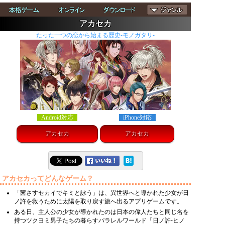
アカセカ
たった一つの恋から始まる歴史-モノガタリ-
Android対応
iPhone対応
アカセカ
アカセカ
アカセカってどんなゲーム？
「茜さすセカイでキミと詠う」は、異世界へと導かれた少女が日
ノ許を救うために太陽を取り戻す旅へ出るアプリゲームです。
ある日、主人公の少女が導かれたのは日本の偉人たちと同じ名を
持つツクヨミ男子たちの暮らすパラレルワールド「日ノ許-ヒノ