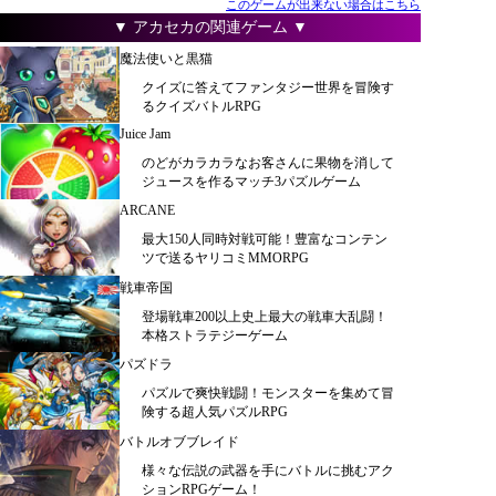
このゲームが出来ない場合はこちら
▼ アカセカの関連ゲーム ▼
魔法使いと黒猫
クイズに答えてファンタジー世界を冒険す
るクイズバトルRPG
Juice Jam
のどがカラカラなお客さんに果物を消して
ジュースを作るマッチ3パズルゲーム
ARCANE
最大150人同時対戦可能！豊富なコンテン
ツで送るヤリコミMMORPG
戦車帝国
登場戦車200以上史上最大の戦車大乱闘！
本格ストラテジーゲーム
パズドラ
パズルで爽快戦闘！モンスターを集めて冒
険する超人気パズルRPG
バトルオブブレイド
様々な伝説の武器を手にバトルに挑むアク
ションRPGゲーム！