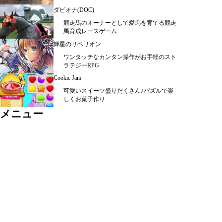
ダビオナ(DOC)
競走馬のオーナーとして愛馬を育てる競走
馬育成レースゲーム
輝星のリベリオン
ワンタッチなカンタン操作がお手軽のスト
ラテジーRPG
Cookie Jam
可愛いスイーツ盛りだくさん♪パズルで楽
しくお菓子作り
メニュー
シミュレーション ＞
ＲＰＧ ＞
カード・パズル ＞
アクション ＞