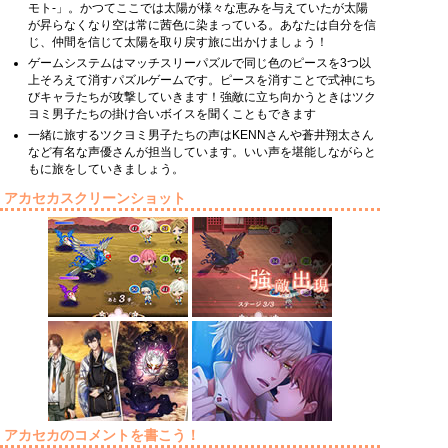
モト-」。かつてここでは太陽が様々な恵みを与えていたが太陽
が昇らなくなり空は常に茜色に染まっている。あなたは自分を信
じ、仲間を信じて太陽を取り戻す旅に出かけましょう！
ゲームシステムはマッチスリーパズルで同じ色のピースを3つ以
上そろえて消すパズルゲームです。ピースを消すことで式神にち
びキャラたちが攻撃していきます！強敵に立ち向かうときはツク
ヨミ男子たちの掛け合いボイスを聞くこともできます
一緒に旅するツクヨミ男子たちの声はKENNさんや蒼井翔太さん
など有名な声優さんが担当しています。いい声を堪能しながらと
もに旅をしていきましょう。
アカセカスクリーンショット
アカセカのコメントを書こう！