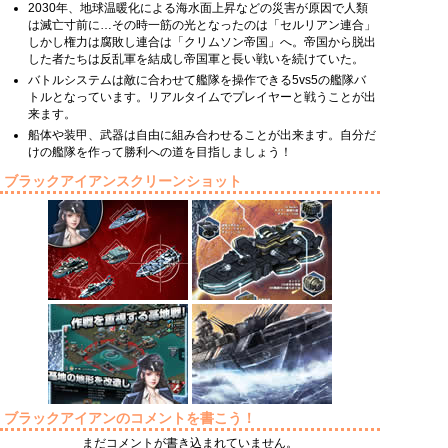
2030年、地球温暖化による海水面上昇などの災害が原因で人類
は滅亡寸前に…その時一筋の光となったのは「セルリアン連合」
しかし権力は腐敗し連合は「クリムソン帝国」へ。帝国から脱出
した者たちは反乱軍を結成し帝国軍と長い戦いを続けていた。
バトルシステムは敵に合わせて艦隊を操作できる5vs5の艦隊バ
トルとなっています。リアルタイムでプレイヤーと戦うことが出
来ます。
船体や装甲、武器は自由に組み合わせることが出来ます。自分だ
けの艦隊を作って勝利への道を目指しましょう！
ブラックアイアンスクリーンショット
ブラックアイアンのコメントを書こう！
まだコメントが書き込まれていません。