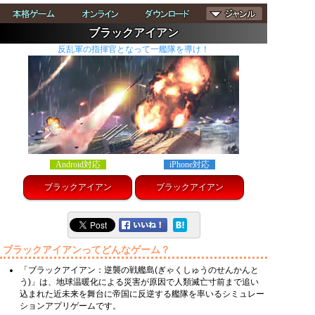
ブラックアイアン
反乱軍の指揮官となって一艦隊を導け！
Android対応
iPhone対応
ブラックアイアン
ブラックアイアン
ブラックアイアンってどんなゲーム？
「ブラックアイアン：逆襲の戦艦島(ぎゃくしゅうのせんかんと
う)」は、地球温暖化による災害が原因で人類滅亡寸前まで追い
込まれた近未来を舞台に帝国に反逆する艦隊を率いるシミュレー
ションアプリゲームです。