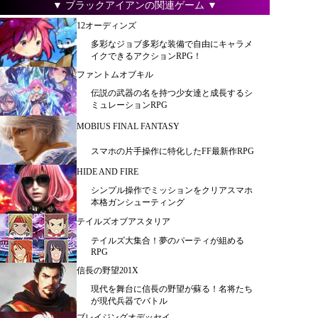
▼ ブラックアイアンの関連ゲーム ▼
12オーディンズ
多彩なジョブ多彩な装備で自由にキャラメ
イクできるアクションRPG！
ファントムオブキル
伝説の武器の名を持つ少女達と成長するシ
ミュレーションRPG
MOBIUS FINAL FANTASY
スマホの片手操作に特化したFF最新作RPG
HIDE AND FIRE
シンプル操作でミッションをクリアスマホ
本格ガンシューティング
テイルズオブアスタリア
テイルズ大集合！夢のパーティが組める
RPG
信長の野望201X
現代を舞台に信長の野望が蘇る！名将たち
が現代兵器でバトル
ブレイジングオデッセイ