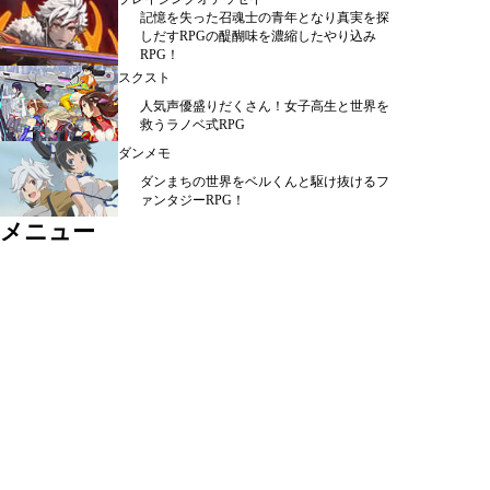
記憶を失った召魂士の青年となり真実を探
しだすRPGの醍醐味を濃縮したやり込み
RPG！
スクスト
人気声優盛りだくさん！女子高生と世界を
救うラノベ式RPG
ダンメモ
ダンまちの世界をベルくんと駆け抜けるフ
ァンタジーRPG！
メニュー
シミュレーション ＞
ＲＰＧ ＞
カード・パズル ＞
アクション ＞