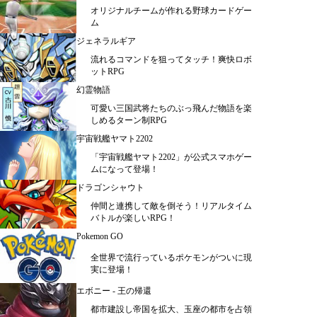
オリジナルチームが作れる野球カードゲー
ム
ジェネラルギア
流れるコマンドを狙ってタッチ！爽快ロボ
ットRPG
幻霊物語
可愛い三国武将たちのぶっ飛んだ物語を楽
しめるターン制RPG
宇宙戦艦ヤマト2202
「宇宙戦艦ヤマト2202」が公式スマホゲー
ムになって登場！
ドラゴンシャウト
仲間と連携して敵を倒そう！リアルタイム
バトルが楽しいRPG！
Pokemon GO
全世界で流行っているポケモンがついに現
実に登場！
エボニー - 王の帰還
都市建設し帝国を拡大、玉座の都市を占領