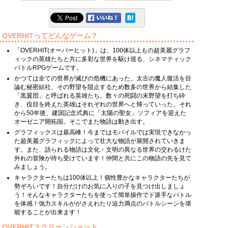
OVERHITってどんなゲーム？
「OVERHIT(オーバーヒット)」は、100体以上もの超美麗グラフ
ィックの英雄たちと共に多彩な世界を駆け巡る、シネマティック
バトルRPGゲームです。
かつては全ての世界が滅びの危機にあった。太古の魔人復活を目
論む秘密結社、その野望を阻止するため数多の世界から結集した
「黒翼団」と呼ばれる英雄たち。数々の死闘の末野望を打ち砕
き、役目を終えた英雄はそれぞれの世界へと帰っていった。それ
から50年後、建国記念式典に「太陽の聖女」ソフィアを迎えた
オーゼニア開拓国。そこでまた物語は動き出す。
グラフィックスは最高峰！今まではモバイルでは実現できなかっ
た超美麗グラフィックによって壮大な物語が展開されていきま
す。また、語られる物語は文化・文明の異なる世界の交わるけた
外れの冒険が待ち受けています！仲間と共にこの物語の先を見て
みましょう。
キャラクターたちは100体以上！個性豊かなキャラクターたちが
勢ぞろいです！自分だけのお気に入りの子を見つけ出しましょ
う！そんなキャラクターたちを使って簡単操作でド派手なバトル
を体感！強力スキルががさえわたり迫力満点のバトルシーンを堪
能することが出来ます！
OVERHITスクリーンショット