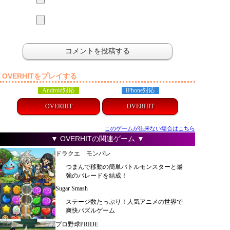
OVERHITをプレイする
Android対応
iPhone対応
OVERHIT
OVERHIT
このゲームが出来ない場合はこちら
▼ OVERHITの関連ゲーム ▼
ドラクエ モンパレ
つまんで移動の簡単バトルモンスターと最
強のパレードを結成！
Sugar Smash
ステージ数たっぷり！人気アニメの世界で
爽快パズルゲーム
プロ野球PRIDE