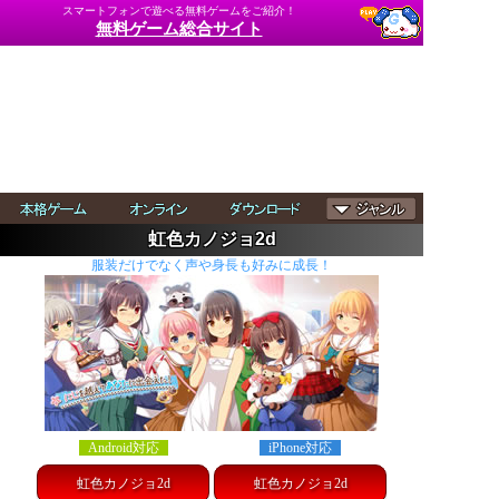
スマートフォンで遊べる無料ゲームをご紹介！
無料ゲーム総合サイト
虹色カノジョ2d
服装だけでなく声や身長も好みに成長！
Android対応
iPhone対応
虹色カノジョ2d
虹色カノジョ2d