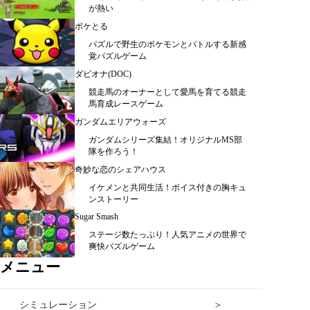
が熱い
ポケとる
パズルで野生のポケモンとバトルする新感
覚パズルゲーム
ダビオナ(DOC)
競走馬のオーナーとして愛馬を育てる競走
馬育成レースゲーム
ガンダムエリアウォーズ
ガンダムシリーズ集結！オリジナルMS部
隊を作ろう！
奇妙な恋のシェアハウス
イケメンと共同生活！ボイス付きの胸キュ
ンストーリー
Sugar Smash
ステージ数たっぷり！人気アニメの世界で
爽快パズルゲーム
メニュー
シミュレーション ＞