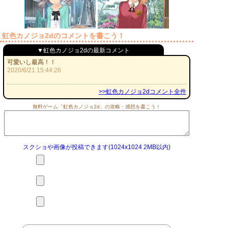
虹色カノジョ2dのコメントを書こう！
▼虹色カノジョ2dの最新コメント
可愛いし最高！！
2020/6/21 15:44:26
>>虹色カノジョ2dコメント全件
無料ゲーム「虹色カノジョ2d」の攻略・感想を書こう！
スクショや画像が投稿できます(1024x1024 2MB以内)