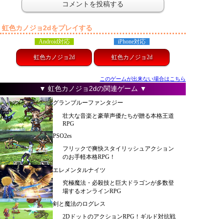
虹色カノジョ2dをプレイする
Android対応
iPhone対応
虹色カノジョ2d
虹色カノジョ2d
このゲームが出来ない場合はこちら
▼ 虹色カノジョ2dの関連ゲーム ▼
グランブルーファンタジー
壮大な音楽と豪華声優たちが贈る本格王道
RPG
PSO2es
フリックで爽快スタイリッシュアクション
のお手軽本格RPG！
エレメンタルナイツ
究極魔法・必殺技と巨大ドラゴンが多数登
場するオンラインRPG
剣と魔法のログレス
2DドットのアクションRPG！ギルド対抗戦