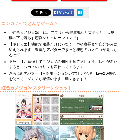
ニジカノってどんなゲーム？
「虹色カノジョ2d」は、アプリから突然現れた美少女と一つ屋
根の下で暮らす恋愛シミュレーションです。
【キセカエ】機能で服装だけじゃなく、声や身長まで自分好みに
変えられます。豊富なアバターできっと理想のカノジョが見つか
るはず！
また、【お勉強】でニジカノの個性を育てましょう！個性が変化
するとニジカノのセリフも変わってくるよ♪
さらに新アバター【MR(モーションレア)】が登場！Live2D機能
を使ってニジカノが感情のままに動くきます！
虹色カノジョ2dスクリーンショット