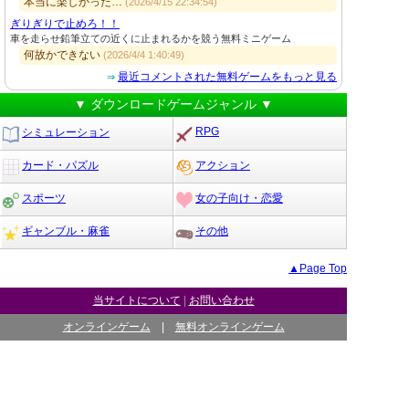
本当に楽しかった…
(2026/4/15 22:34:54)
ぎりぎりで止めろ！！
車を走らせ鉛筆立ての近くに止まれるかを競う無料ミニゲーム
何故かできない
(2026/4/4 1:40:49)
最近コメントされた無料ゲームをもっと見る
⇒
▼ ダウンロードゲームジャンル ▼
RPG
シミュレーション
カード・パズル
アクション
スポーツ
女の子向け・恋愛
ギャンブル・麻雀
その他
▲Page Top
当サイトについて
|
お問い合わせ
オンラインゲーム
|
無料オンラインゲーム