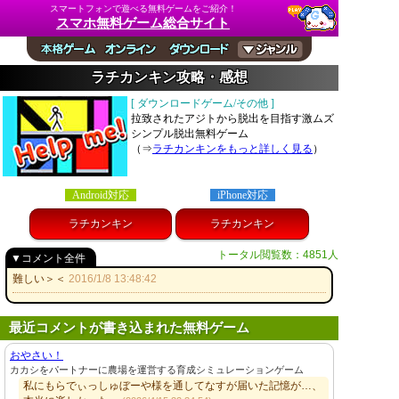
スマートフォンで遊べる無料ゲームをご紹介！
スマホ無料ゲーム総合サイト
ラチカンキン攻略・感想
[ ダウンロードゲーム/その他 ]
拉致されたアジトから脱出を目指す激ムズ
シンプル脱出無料ゲーム
（⇒
ラチカンキンをもっと詳しく見る
）
Android対応
iPhone対応
ラチカンキン
ラチカンキン
トータル閲覧数：4851人
▼コメント全件
難しい＞＜
2016/1/8 13:48:42
最近コメントが書き込まれた無料ゲーム
おやさい！
カカシをパートナーに農場を運営する育成シミュレーションゲーム
私にもらでぃっしゅぼーや様を通してなすが届いた記憶が…、