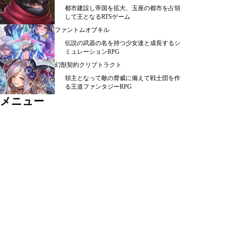
都市建設し帝国を拡大、玉座の都市を占領
して王となるRTSゲーム
ファントムオブキル
伝説の武器の名を持つ少女達と成長するシ
ミュレーションRPG
幻獣契約クリプトラクト
領主となって敵の脅威に備えて戦士団を作
る王道ファンタジーRPG
メニュー
シミュレーション ＞
ＲＰＧ ＞
カード・パズル ＞
アクション ＞
スポーツ ＞