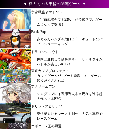
▼ 棒人間の大車輪の関連ゲーム ▼
宇宙戦艦ヤマト2202
「宇宙戦艦ヤマト2202」が公式スマホゲー
ムになって登場！
Panda Pop
赤ちゃんパンダを助けよう！キュートなバ
ブルシューティング
ドラゴンシャウト
仲間と連携して敵を倒そう！リアルタイム
バトルが楽しいRPG！
東京カジノプロジェクト
カジノゲーム×リゾート経営！ミニゲーム
盛りだくさんSLG
アナザーエデン
シングルプレイ専用過去未来現在を巡る超
大作スマホRPG
ドリフトスピリッツ
爽快感溢れるレースを制せ！人気の車種で
レースゲーム
エボニー - 王の帰還