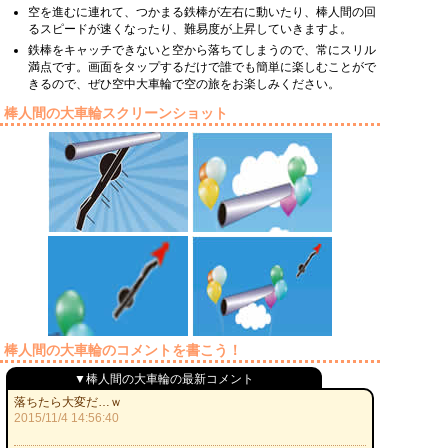
空を進むに連れて、つかまる鉄棒が左右に動いたり、棒人間の回
るスピードが速くなったり、難易度が上昇していきますよ。
鉄棒をキャッチできないと空から落ちてしまうので、常にスリル
満点です。画面をタップするだけで誰でも簡単に楽しむことがで
きるので、ぜひ空中大車輪で空の旅をお楽しみください。
棒人間の大車輪スクリーンショット
棒人間の大車輪のコメントを書こう！
▼棒人間の大車輪の最新コメント
落ちたら大変だ…ｗ
2015/11/4 14:56:40