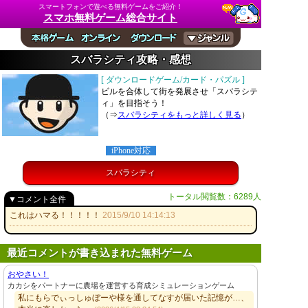
スマートフォンで遊べる無料ゲームをご紹介！
スマホ無料ゲーム総合サイト
スバラシティ攻略・感想
[ ダウンロードゲーム/カード・パズル ]
ビルを合体して街を発展させ「スバラシテ
ィ」を目指そう！
（⇒
スバラシティをもっと詳しく見る
）
iPhone対応
スバラシティ
トータル閲覧数：6289人
▼コメント全件
これはハマる！！！！！
2015/9/10 14:14:13
最近コメントが書き込まれた無料ゲーム
おやさい！
カカシをパートナーに農場を運営する育成シミュレーションゲーム
私にもらでぃっしゅぼーや様を通してなすが届いた記憶が…、