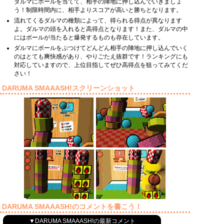
ダルマにボールを当てて、相手の陣地に押し込んでいきましょ
う！制限時間内に、相手よりスコアが高いと勝ちとなります。
流れてくるダルマの種類によって、得られる得点が異なります
よ。ダルマの頭を入れると高得点となります！また、ダルマの中
にはボールが当たると爆発するものも存在しています。
ダルマにボールをぶつけてどんどん相手の陣地に押し込んでいく
のはとても爽快感があり、やりごたえ抜群です！ランキングにも
対応していますので、上位目指してぜひ高得点を狙ってみてくだ
さい！
DARUMA SMAAASH!スクリーンショット
DARUMA SMAAASH!のコメントを書こう！
▼DARUMA SMAAASH!の最新コメント