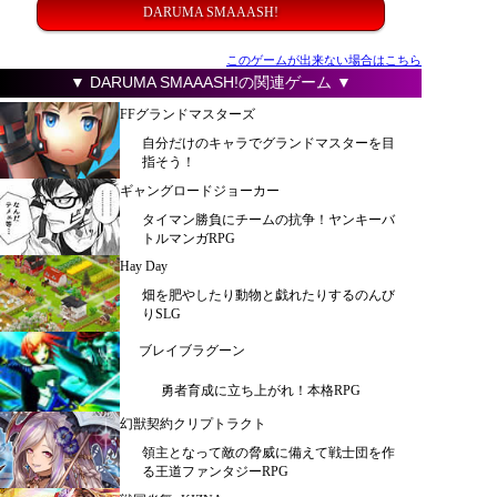
DARUMA SMAAASH!
このゲームが出来ない場合はこちら
▼ DARUMA SMAAASH!の関連ゲーム ▼
FFグランドマスターズ
自分だけのキャラでグランドマスターを目
指そう！
ギャングロードジョーカー
タイマン勝負にチームの抗争！ヤンキーバ
トルマンガRPG
Hay Day
畑を肥やしたり動物と戯れたりするのんび
りSLG
ブレイブラグーン
勇者育成に立ち上がれ！本格RPG
幻獣契約クリプトラクト
領主となって敵の脅威に備えて戦士団を作
る王道ファンタジーRPG