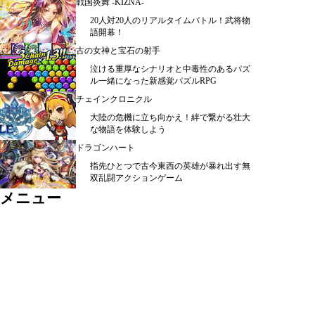
戦国炎舞 -KIZNA-
20人対20人のリアルタイムバトル！武将物
語開幕！
古の女神と宝石の射手
泣ける重厚なシナリオと中毒性のあるパズ
ル一緒になった新感覚パズルRPG
チェインクロニクル
大陸の危機に立ち向かえ！絆で繋がる壮大
な物語を体験しよう
ドラゴンハート
指先ひとつで古今東西の英雄が暴れ出す無
双乱闘アクションゲーム
メニュー
シミュレーション ＞
ＲＰＧ ＞
カード・パズル ＞